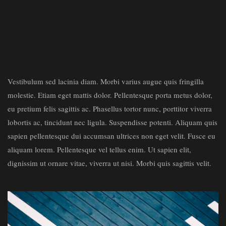
“Aenean volutpat nunc urna, eget
facilisis orci laoreet ut. Etiam eget
mattis dolor.”
Vestibulum sed lacinia diam. Morbi varius augue quis fringilla
molestie. Etiam eget mattis dolor. Pellentesque porta metus dolor,
eu pretium felis sagittis ac. Phasellus tortor nunc, porttitor viverra
lobortis ac, tincidunt nec ligula. Suspendisse potenti. Aliquam quis
sapien pellentesque dui accumsan ultrices non eget velit. Fusce eu
aliquam lorem. Pellentesque vel tellus enim. Ut sapien elit,
dignissim ut ornare vitae, viverra ut nisi. Morbi quis sagittis velit.